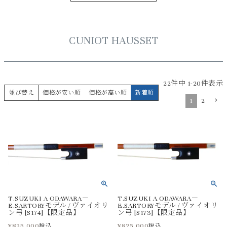
CUNIOT HAUSSET
22
件中
1
-
20
件表示
並び替え
価格が安い順
価格が高い順
新着順
1
2
T.SUZUKI A ODAWARA－
T.SUZUKI A ODAWARA－
E.SARTORYモデル / ヴァイオリ
E.SARTORYモデル / ヴァイオリ
ン弓 [S174]【限定品】
ン弓 [S173]【限定品】
¥
825,000
¥
825,000
税込
税込