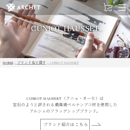
t
o
g
CUNIOT HAUSSET
g
l
クニョ・オーセ
e
n
a
v
HOME
ブランド名で探す
CUNIOT HAUSSET
i
g
a
t
i
o
CUNIOT HAUSSET（クニョ・オーセ）は
n
宝石のようと評される最高級ペルナンブコ材を使用した
アルシェのフラッグシップブランド。
ブランド紹介はこちら