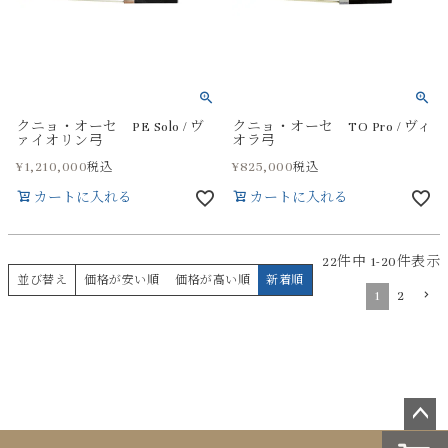
クニョ・オーセ PE Solo / ヴ
クニョ・オーセ TO Pro / ヴィ
ァイオリン弓
オラ弓
¥
1,210,000
¥
825,000
税込
税込
カートに入れる
カートに入れる
22
件中
1
-
20
件表示
並び替え
価格が安い順
価格が高い順
新着順
1
2
ペー