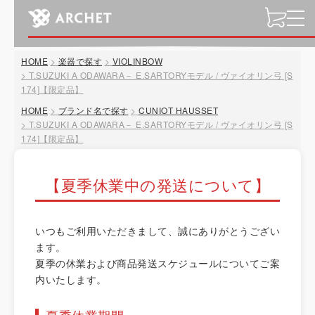
t
o
g
HOME
楽器で探す
VIOLINBOW
g
T.SUZUKI A ODAWARA－ E.SARTORYモデル / ヴァイオリン弓 [S
l
174]【限定品】
e
HOME
ブランド名で探す
CUNIOT HAUSSET
n
T.SUZUKI A ODAWARA－ E.SARTORYモデル / ヴァイオリン弓 [S
a
174]【限定品】
v
i
g
【夏季休業中の発送について】
a
t
i
いつもご利用いただきまして、誠にありがとうござい
o
ます。
n
夏季の休業および商品発送スケジュールについてご案
内いたします。