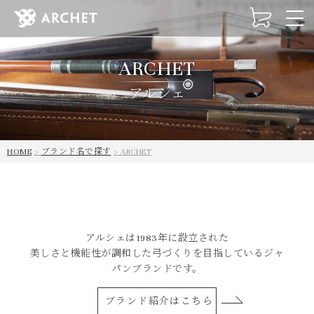
t
o
g
ARCHET
g
l
アルシェ
e
n
a
v
HOME
ブランド名で探す
ARCHET
i
g
a
t
i
o
アルシェは1983年に設立された
n
美しさと機能性が調和した弓づくりを目指しているジャ
パンブランドです。
ブランド紹介はこちら