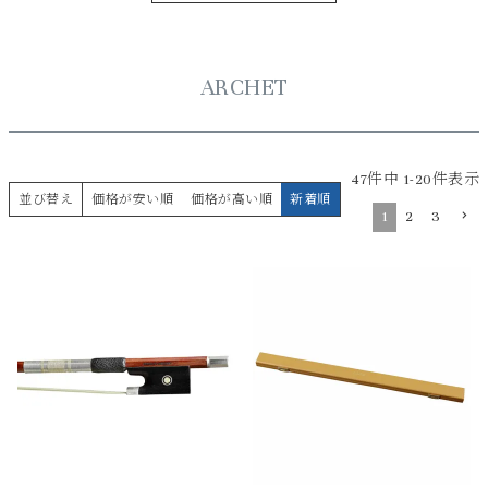
ARCHET
47
件中
1
-
20
件表示
並び替え
価格が安い順
価格が高い順
新着順
1
2
3