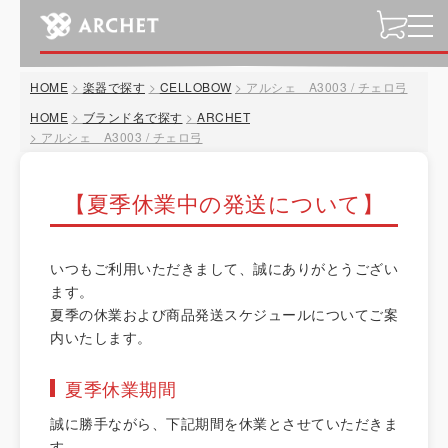
t
o
g
HOME
楽器で探す
CELLOBOW
アルシェ A3003 / チェロ弓
g
l
HOME
ブランド名で探す
ARCHET
アルシェ A3003 / チェロ弓
e
n
a
【夏季休業中の発送について】
v
i
g
いつもご利用いただきまして、誠にありがとうござい
a
ます。
t
夏季の休業および商品発送スケジュールについてご案
i
内いたします。
o
n
夏季休業期間
誠に勝手ながら、下記期間を休業とさせていただきま
す。