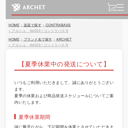
t
o
g
HOME
楽器で探す
CONTRABASS
g
アルシェ A4003 / コントラバス弓
l
HOME
ブランド名で探す
ARCHET
e
アルシェ A4003 / コントラバス弓
n
a
v
【夏季休業中の発送について】
i
g
a
いつもご利用いただきまして、誠にありがとうござい
t
ます。
i
夏季の休業および商品発送スケジュールについてご案
o
内いたします。
n
夏季休業期間
誠に勝手ながら、下記期間を休業とさせていただきま