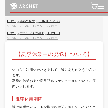
t
o
g
HOME
楽器で探す
CONTRABASS
g
アルシェ A4001 / コントラバス弓
l
HOME
ブランド名で探す
ARCHET
e
アルシェ A4001 / コントラバス弓
n
a
v
【夏季休業中の発送について】
i
g
a
いつもご利用いただきまして、誠にありがとうござい
t
ます。
i
夏季の休業および商品発送スケジュールについてご案
o
内いたします。
n
夏季休業期間
誠に勝手ながら、下記期間を休業とさせていただきま