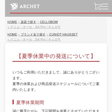
t
o
g
HOME
楽器で探す
CELLOBOW
g
クニョ・オーセ SA Pro / チェロ弓
l
HOME
ブランド名で探す
CUNIOT HAUSSET
e
クニョ・オーセ SA Pro / チェロ弓
n
a
v
【夏季休業中の発送について】
i
g
a
いつもご利用いただきまして、誠にありがとうござい
t
ます。
i
夏季の休業および商品発送スケジュールについてご案
o
内いたします。
n
夏季休業期間
誠に勝手ながら、下記期間を休業とさせていただきま