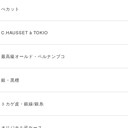
ぺカット
C.HAUSSET à TOKIO
最高級オールド・ペルナンブコ
銀・黒檀
トカゲ皮・銀線/銀糸
オリジナル弓ケース