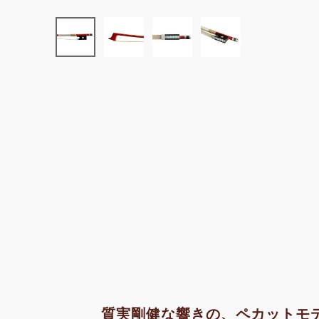
質実剛健な響きの、ペカットモ