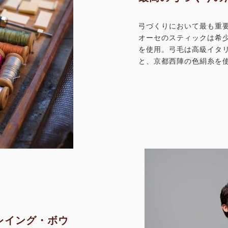
弓づくりにおいて最も重
オーセのスティックは希
を使用。弓毛は高級イタ
と、京都西陣の色絹糸を
レイング・ボウ