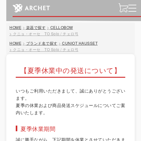
t
o
g
HOME
楽器で探す
CELLOBOW
g
クニョ・オーセ TO Solo / チェロ弓
l
HOME
ブランド名で探す
CUNIOT HAUSSET
e
クニョ・オーセ TO Solo / チェロ弓
n
a
v
【夏季休業中の発送について】
i
g
a
いつもご利用いただきまして、誠にありがとうござい
t
ます。
i
夏季の休業および商品発送スケジュールについてご案
o
内いたします。
n
夏季休業期間
誠に勝手ながら、下記期間を休業とさせていただきま