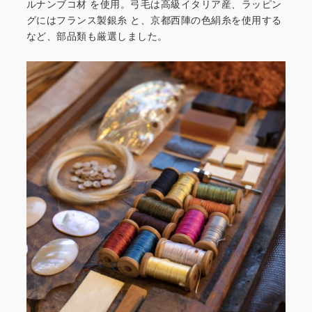
ルナンブコ材
を使用。弓毛は高級イタリア産、ラッピン
グにはフランス製銀糸
と、京都西陣の色絹糸を使用する
など、部品類も厳選しました。