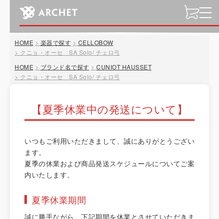
t
o
g
HOME
楽器で探す
CELLOBOW
g
クニョ・オーセ SA Solo/ チェロ弓
l
HOME
ブランド名で探す
CUNIOT HAUSSET
e
クニョ・オーセ SA Solo/ チェロ弓
n
a
v
【夏季休業中の発送について】
i
g
a
いつもご利用いただきまして、誠にありがとうござい
t
ます。
i
夏季の休業および商品発送スケジュールについてご案
o
内いたします。
n
夏季休業期間
誠に勝手ながら、下記期間を休業とさせていただきま