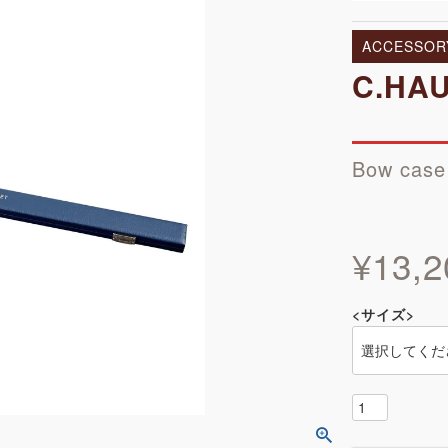
ACCESSOR
C.HA
Bow case
¥
13,2
<サイズ>