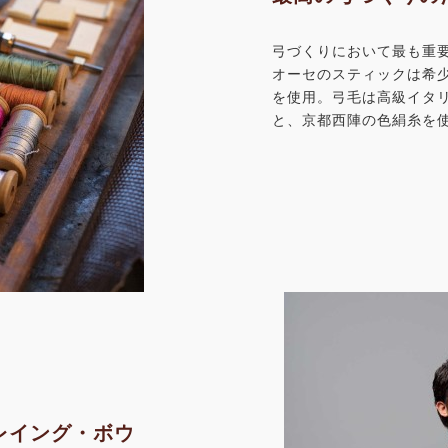
弓づくりにおいて最も重
オーセのスティックは希
を使用。弓毛は高級イタ
と、京都西陣の色絹糸を
レイング・ボウ