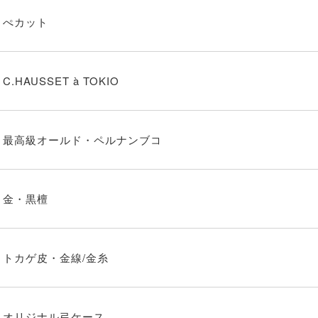
ぺカット
C.HAUSSET à TOKIO
最高級オールド・ペルナンブコ
金・黒檀
トカゲ皮・金線/金糸
オリジナル弓ケース