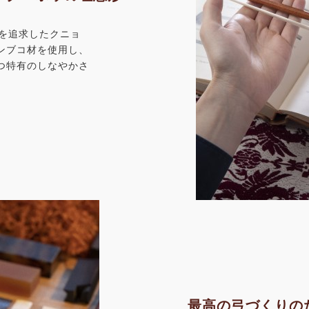
形を追求したクニョ
ンブコ材を使用し、
つ特有のしなやかさ
。
最高の弓づくりの