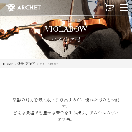
t
o
g
VIOLABOW
g
l
ヴィオラ弓
e
n
a
v
HOME
楽器で探す
VIOLABOW
i
g
a
t
i
o
楽器の能力を最大限に引き出すのが、優れた弓のもつ能
n
力。
どんな楽器でも豊かな音色を生み出す、アルシェのヴィ
オラ弓。