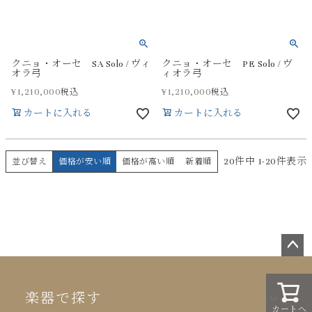
クニョ・オーセ SA Solo / ヴィ
クニョ・オーセ PE Solo / ヴ
オラ弓
ィオラ弓
¥
1,210,000
¥
1,210,000
税込
税込
カートに入れる
カートに入れる
20
件中
1
-
20
件表示
並び替え
価格が安い順
価格が高い順
新着順
ペー
ジト
ップ
楽器で探す
カートへ
へ