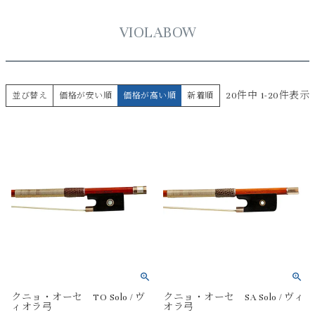
VIOLABOW
20
件中
1
-
20
件表示
並び替え
価格が安い順
価格が高い順
新着順
クニョ・オーセ TO Solo / ヴ
クニョ・オーセ SA Solo / ヴィ
ィオラ弓
オラ弓