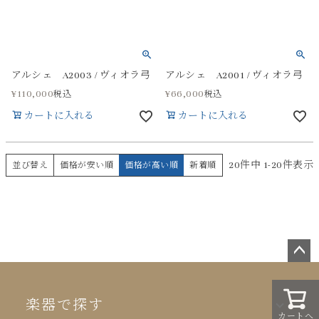
アルシェ A2003 / ヴィオラ弓
アルシェ A2001 / ヴィオラ弓
¥
110,000
¥
66,000
税込
税込
カートに入れる
カートに入れる
20
件中
1
-
20
件表示
並び替え
価格が安い順
価格が高い順
新着順
ペー
ジト
ップ
楽器で探す
カートへ
へ