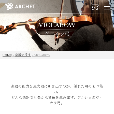
t
o
g
VIOLABOW
g
l
ヴィオラ弓
e
n
a
v
HOME
楽器で探す
VIOLABOW
i
g
a
t
i
o
楽器の能力を最大限に引き出すのが、優れた弓のもつ能
n
力。
どんな楽器でも豊かな音色を生み出す、アルシェのヴィ
オラ弓。