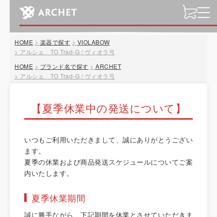
t
o
g
HOME
楽器で探す
VIOLABOW
g
アルシェ TO Trad-G / ヴィオラ弓
l
HOME
ブランド名で探す
ARCHET
e
アルシェ TO Trad-G / ヴィオラ弓
n
a
v
【夏季休業中の発送について】
i
g
a
いつもご利用いただきまして、誠にありがとうござい
t
ます。
i
夏季の休業および商品発送スケジュールについてご案
o
内いたします。
n
夏季休業期間
誠に勝手ながら、下記期間を休業とさせていただきま