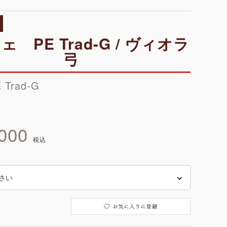
 PE Trad-G / ヴィオラ
弓
E Trad-G
000
税込