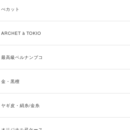
ぺカット
ARCHET à TOKIO
最高級ペルナンブコ
金・黒檀
ヤギ皮・絹糸/金糸
オリジナル弓ケース