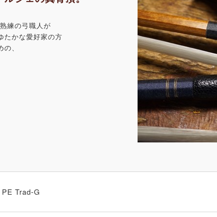
、熟練の弓職人が
ゆたかな愛好家の方
めの、
。
PE Trad-G