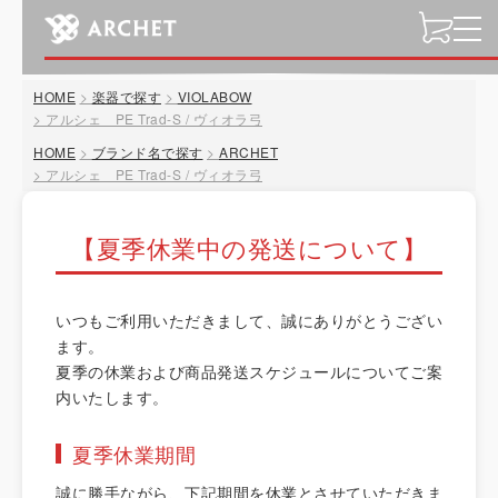
t
o
g
HOME
楽器で探す
VIOLABOW
g
アルシェ PE Trad-S / ヴィオラ弓
l
HOME
ブランド名で探す
ARCHET
e
アルシェ PE Trad-S / ヴィオラ弓
n
a
v
【夏季休業中の発送について】
i
g
a
いつもご利用いただきまして、誠にありがとうござい
t
ます。
i
夏季の休業および商品発送スケジュールについてご案
o
内いたします。
n
夏季休業期間
誠に勝手ながら、下記期間を休業とさせていただきま