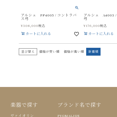
アルシェ PF4005 / コントラバ
アルシェ A4003 
ス弓
弓
¥
308,000
¥
176,000
税込
税込
カートに入れる
カートに入れる
並び替え
価格が安い順
価格が高い順
新着順
楽器で探す
ブランド名で探す
ヴァイオリン
PYGMALIUS