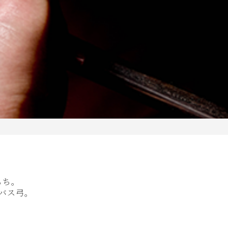
もち。
バス弓。