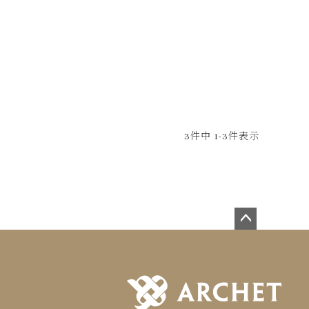
3
件中
1
-
3
件表示
ペー
ジト
ップ
へ