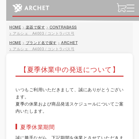
t
o
g
HOME
楽器で探す
CONTRABASS
g
アルシェ A4003 / コントラバス弓
l
HOME
ブランド名で探す
ARCHET
e
アルシェ A4003 / コントラバス弓
n
a
v
【夏季休業中の発送について】
i
g
a
いつもご利用いただきまして、誠にありがとうござい
t
ます。
i
夏季の休業および商品発送スケジュールについてご案
o
内いたします。
n
夏季休業期間
誠に勝手ながら、下記期間を休業とさせていただきま