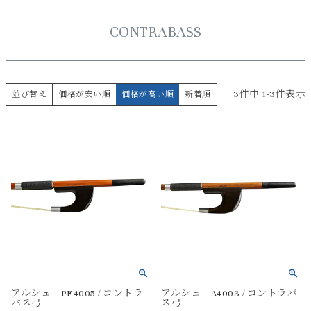
CONTRABASS
3
件中
1
-
3
件表示
並び替え
価格が安い順
価格が高い順
新着順
アルシェ PF4005 / コントラ
アルシェ A4003 / コントラバ
バス弓
ス弓