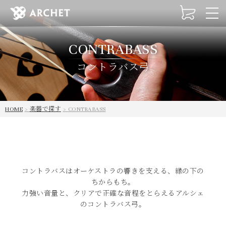
t
o
g
CONTRABASS
g
l
コントラバス弓
e
n
a
v
HOME
楽器で探す
CONTRABASS
i
g
a
t
i
o
コントラバスはオーケストラの響きを支える、縁の下の
n
ちからもち。
力強い音量と、クリアで正確な音程をとらえるアルシェ
のコントラバス弓。