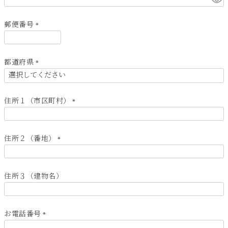
必
須
郵便番号
)
(
必
須
都道府県
)
(
必
須
住所１（市区町村）
)
(
必
須
住所２（番地）
)
(
必
須
住所３（建物名）
)
お電話番号
(