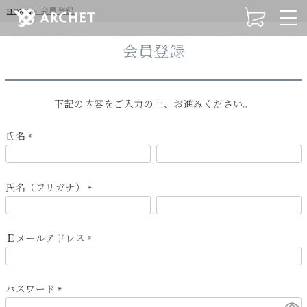
HOME
会員登録
t
o
g
会員登録
g
l
e
下記の内容をご入力の上、お進みください。
n
a
氏名
v
i
(
g
必
a
須
氏名（フリガナ）
t
)
(
i
必
o
須
Ｅメールアドレス
n
)
(
必
須
パスワード
)
(