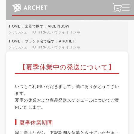
t
o
g
HOME
楽器で探す
VIOLINBOW
g
アルシェ TO Trad-SL / ヴァイオリン弓
l
HOME
ブランド名で探す
ARCHET
e
アルシェ TO Trad-SL / ヴァイオリン弓
n
a
v
【夏季休業中の発送について】
i
g
a
いつもご利用いただきまして、誠にありがとうござい
t
ます。
i
夏季の休業および商品発送スケジュールについてご案
o
内いたします。
n
夏季休業期間
誠に勝手ながら、下記期間を休業とさせていただきま