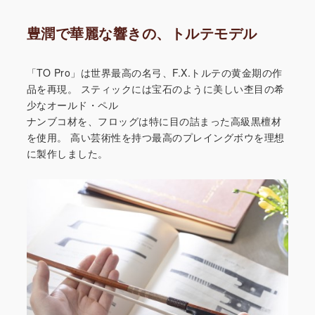
豊潤で華麗な響きの、トルテモデル
「TO Pro」は世界最高の名弓、F.X.トルテの黄金期の作
品を再現。
スティックには宝石のように美しい杢目の希
少なオールド・ペル
ナンブコ材を、フロッグは特に目の詰まった高級黒檀材
を使用。
高い芸術性を持つ最高のプレイングボウを理想
に製作しました。