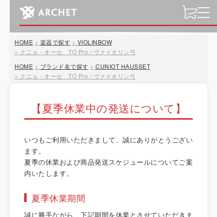
t
o
g
HOME
楽器で探す
VIOLINBOW
g
クニョ・オーセ TO Pro / ヴァイオリン弓
l
HOME
ブランド名で探す
CUNIOT HAUSSET
e
クニョ・オーセ TO Pro / ヴァイオリン弓
n
a
v
【夏季休業中の発送について】
i
g
a
いつもご利用いただきまして、誠にありがとうござい
t
ます。
i
夏季の休業および商品発送スケジュールについてご案
o
内いたします。
n
夏季休業期間
誠に勝手ながら、下記期間を休業とさせていただきま