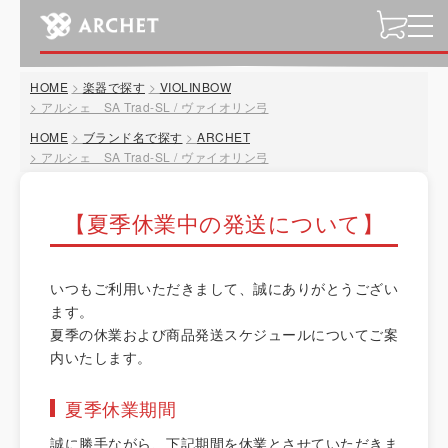
t
o
g
HOME
楽器で探す
VIOLINBOW
g
アルシェ SA Trad-SL / ヴァイオリン弓
l
HOME
ブランド名で探す
ARCHET
e
アルシェ SA Trad-SL / ヴァイオリン弓
n
a
v
【夏季休業中の発送について】
i
g
a
いつもご利用いただきまして、誠にありがとうござい
t
ます。
i
夏季の休業および商品発送スケジュールについてご案
o
内いたします。
n
夏季休業期間
誠に勝手ながら、下記期間を休業とさせていただきま