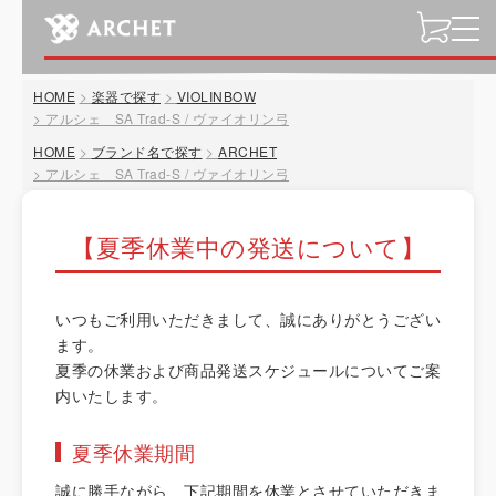
t
o
g
HOME
楽器で探す
VIOLINBOW
g
アルシェ SA Trad-S / ヴァイオリン弓
l
HOME
ブランド名で探す
ARCHET
e
アルシェ SA Trad-S / ヴァイオリン弓
n
a
v
【夏季休業中の発送について】
i
g
a
いつもご利用いただきまして、誠にありがとうござい
t
ます。
i
夏季の休業および商品発送スケジュールについてご案
o
内いたします。
n
夏季休業期間
誠に勝手ながら、下記期間を休業とさせていただきま