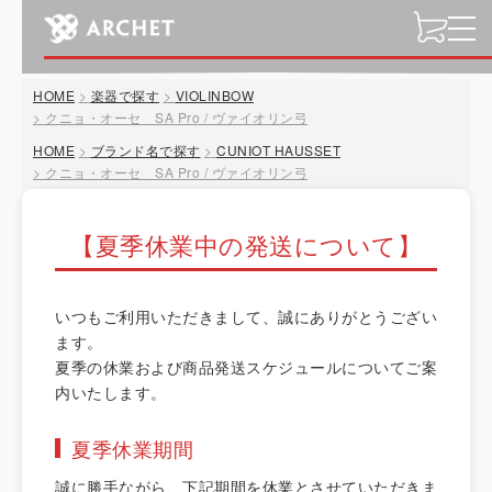
t
o
g
HOME
楽器で探す
VIOLINBOW
g
クニョ・オーセ SA Pro / ヴァイオリン弓
l
HOME
ブランド名で探す
CUNIOT HAUSSET
e
クニョ・オーセ SA Pro / ヴァイオリン弓
n
a
v
【夏季休業中の発送について】
i
g
a
いつもご利用いただきまして、誠にありがとうござい
t
ます。
i
夏季の休業および商品発送スケジュールについてご案
o
内いたします。
n
夏季休業期間
誠に勝手ながら、下記期間を休業とさせていただきま