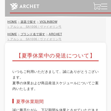
t
o
g
HOME
楽器で探す
VIOLINBOW
g
アルシェ SA1006 / ヴァイオリン弓
l
HOME
ブランド名で探す
ARCHET
e
アルシェ SA1006 / ヴァイオリン弓
n
a
v
【夏季休業中の発送について】
i
g
a
いつもご利用いただきまして、誠にありがとうござい
t
ます。
i
夏季の休業および商品発送スケジュールについてご案
o
内いたします。
n
夏季休業期間
誠に勝手ながら、下記期間を休業とさせていただきま