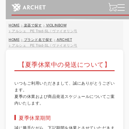
t
o
g
HOME
楽器で探す
VIOLINBOW
g
アルシェ PE Trad-SL / ヴァイオリン弓
l
HOME
ブランド名で探す
ARCHET
e
アルシェ PE Trad-SL / ヴァイオリン弓
n
a
v
【夏季休業中の発送について】
i
g
a
いつもご利用いただきまして、誠にありがとうござい
t
ます。
i
夏季の休業および商品発送スケジュールについてご案
o
内いたします。
n
夏季休業期間
誠に勝手ながら、下記期間を休業とさせていただきま