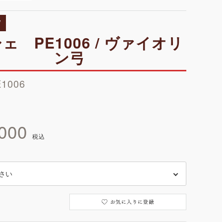
W
ェ PE1006 / ヴァイオリ
ン弓
E1006
000
税込