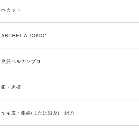
ぺカット
ARCHET A TOKIO*
良質ペルナンブコ
銀・黒檀
ヤギ皮・銀線(または銀糸)・絹糸
-