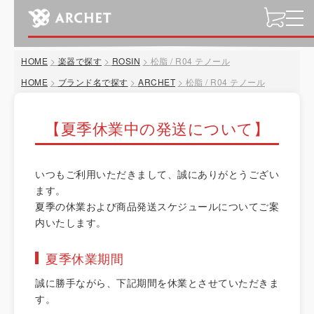
t
o
g
HOME
楽器で探す
ROSIN
松脂 / R04 テノール
g
l
HOME
ブランド名で探す
ARCHET
松脂 / R04 テノール
e
n
【夏季休業中の発送について】
a
v
i
いつもご利用いただきまして、誠にありがとうござい
g
ます。
a
夏季の休業および商品発送スケジュールについてご案
t
内いたします。
i
o
夏季休業期間
n
誠に勝手ながら、下記期間を休業とさせていただきま
す。