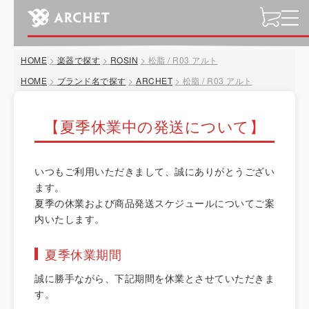
t
o
g
HOME
楽器で探す
ROSIN
松脂 / R03 アルト
g
l
HOME
ブランド名で探す
ARCHET
松脂 / R03 アルト
e
n
【夏季休業中の発送について】
a
v
i
いつもご利用いただきまして、誠にありがとうござい
g
ます。
a
夏季の休業および商品発送スケジュールについてご案
t
内いたします。
i
o
夏季休業期間
n
誠に勝手ながら、下記期間を休業とさせていただきま
す。