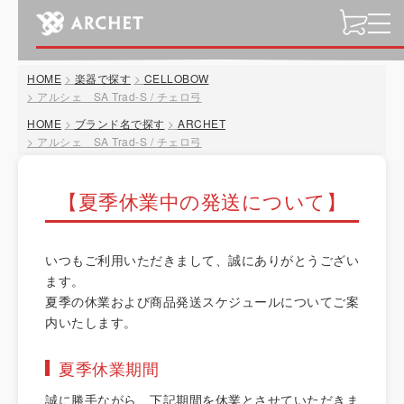
t
o
g
HOME
楽器で探す
CELLOBOW
g
アルシェ SA Trad-S / チェロ弓
l
HOME
ブランド名で探す
ARCHET
e
アルシェ SA Trad-S / チェロ弓
n
a
v
【夏季休業中の発送について】
i
g
a
いつもご利用いただきまして、誠にありがとうござい
t
ます。
i
夏季の休業および商品発送スケジュールについてご案
o
内いたします。
n
夏季休業期間
誠に勝手ながら、下記期間を休業とさせていただきま