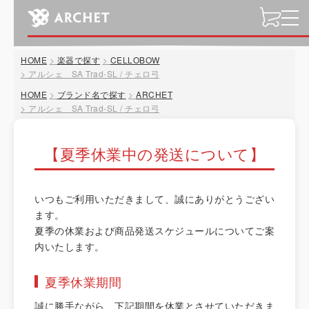
t
o
g
HOME
楽器で探す
CELLOBOW
g
アルシェ SA Trad-SL / チェロ弓
l
HOME
ブランド名で探す
ARCHET
e
アルシェ SA Trad-SL / チェロ弓
n
a
v
【夏季休業中の発送について】
i
g
a
いつもご利用いただきまして、誠にありがとうござい
t
ます。
i
夏季の休業および商品発送スケジュールについてご案
o
内いたします。
n
夏季休業期間
誠に勝手ながら、下記期間を休業とさせていただきま