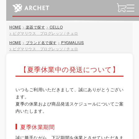
t
o
g
HOME
楽器で探す
CELLO
g
ピグマリウス プログレッソ / チェロ
l
HOME
ブランド名で探す
PYGMALIUS
e
ピグマリウス プログレッソ / チェロ
n
a
v
【夏季休業中の発送について】
i
g
a
いつもご利用いただきまして、誠にありがとうござい
t
ます。
i
夏季の休業および商品発送スケジュールについてご案
o
内いたします。
n
夏季休業期間
誠に勝手ながら、下記期間を休業とさせていただきま