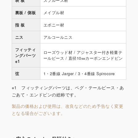
表 板
スプルース材
裏板 / 側板
メイプル材
指 板
エボニー材
ニス
アルコールニス
フィッティ
ローズウッド材 / アジャスター付き軽量テ
ングパーツ
ールピース / 直径10㎜カーボンエンドピン
※1
弦
1・2番線 Jarger / 3・4番線 Spirocore
※1 フィッティングパーツは、ペグ・テールピース・あ
ごあて・エンドピンの総称です。
製品の価格および使用は、改良などのため予告なく変更
となる場合がございます。