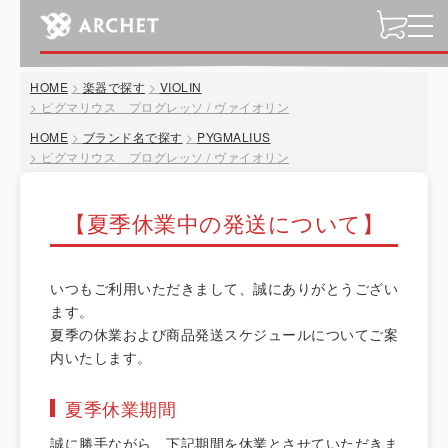
t
o
g
HOME
楽器で探す
VIOLIN
g
ピグマリウス プログレッソ / ヴァイオリン
l
HOME
ブランド名で探す
PYGMALIUS
e
ピグマリウス プログレッソ / ヴァイオリン
n
a
v
【夏季休業中の発送について】
i
g
a
いつもご利用いただきまして、誠にありがとうござい
t
ます。
i
夏季の休業および商品発送スケジュールについてご案
o
内いたします。
n
夏季休業期間
誠に勝手ながら、下記期間を休業とさせていただきま