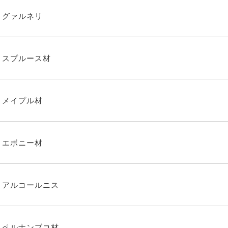
グァルネリ
スプルース材
メイプル材
エボニー材
アルコールニス
ペルナンブコ材