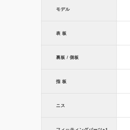
モデル
表 板
裏板 / 側板
指 板
ニス
フィッティングパーツ
※1