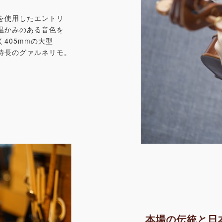
を使用したエントリ
温かみのある音色を
405mmの大型
特長のグァルネリモ。
本場の伝統と日