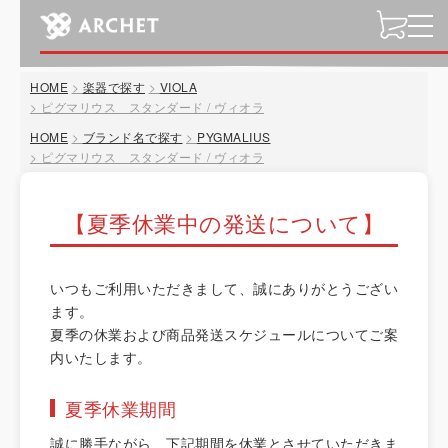
t
o
g
HOME
楽器で探す
VIOLA
g
ピグマリウス スタンダード / ヴィオラ
l
HOME
ブランド名で探す
PYGMALIUS
e
ピグマリウス スタンダード / ヴィオラ
n
a
v
【夏季休業中の発送について】
i
g
a
いつもご利用いただきまして、誠にありがとうござい
t
ます。
i
夏季の休業および商品発送スケジュールについてご案
o
内いたします。
n
夏季休業期間
誠に勝手ながら、下記期間を休業とさせていただきま