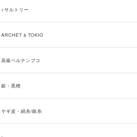
<サルトリー
ARCHET à TOKIO
高級ペルナンブコ
銀・黒檀
ヤギ皮・絹糸/銀糸
-