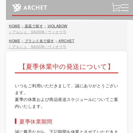
t
o
g
HOME
楽器で探す
VIOLABOW
g
アルシェ SA2006 / ヴィオラ弓
l
HOME
ブランド名で探す
ARCHET
e
アルシェ SA2006 / ヴィオラ弓
n
a
v
【夏季休業中の発送について】
i
g
a
いつもご利用いただきまして、誠にありがとうござい
t
ます。
i
夏季の休業および商品発送スケジュールについてご案
o
内いたします。
n
夏季休業期間
誠に勝手ながら、下記期間を休業とさせていただきま