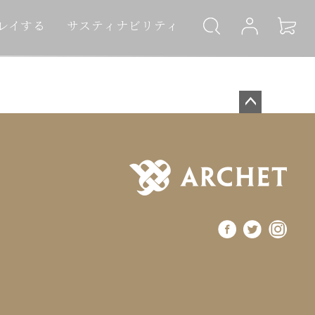
レイする
サスティナビリティ
ペー
ジト
ップ
へ