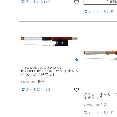
カートに入れる
在庫切
カートに入れる
T.SUZUKI A ODAWARA－
E.SARTORYモデル / ヴァイオリン
弓 [S173]【限定品】
¥
825,000
税込
カートに入れる
クニョ・オーセ TO 
イオリン弓
¥
825,000
税込
カートに入れる