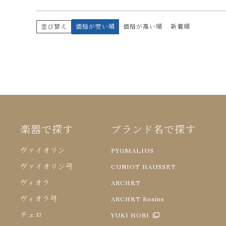
並び替え
価格が安い順
価格が高い順
新着順
楽器で探す
ブランド名で探す
ヴァイオリン
PYGMALIUS
ヴァイオリン弓
CUNIOT HAUSSET
ヴィオラ
ARCHET
ヴィオラ弓
ARCHET Rosins
チェロ
YUKI HORI