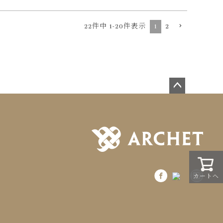
22
件中
1
-
20
件表示
1
2
ペー
ジト
ップ
へ
カートへ