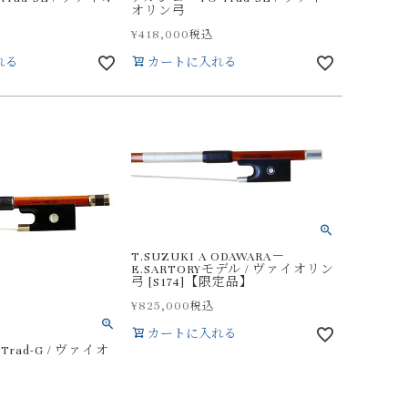
オリン弓
¥
418,000
税込
れる
カートに入れる
T.SUZUKI A ODAWARA－
E.SARTORYモデル / ヴァイオリン
弓 [S174]【限定品】
¥
825,000
税込
カートに入れる
rad-G / ヴァイオ