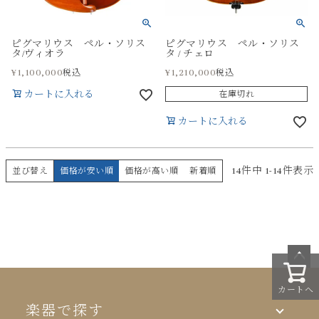
ピグマリウス ペル・ソリス
ピグマリウス ペル・ソリス
タ/ヴィオラ
タ / チェロ
¥
1,100,000
¥
1,210,000
税込
税込
カートに入れる
在庫切れ
カートに入れる
14
件中
1
-
14
件表示
並び替え
価格が安い順
価格が高い順
新着順
ペー
カートへ
ジト
ップ
楽器で探す