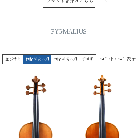
ブランド紹介はこちら
PYGMALIUS
14
件中
1
-
14
件表示
並び替え
価格が安い順
価格が高い順
新着順