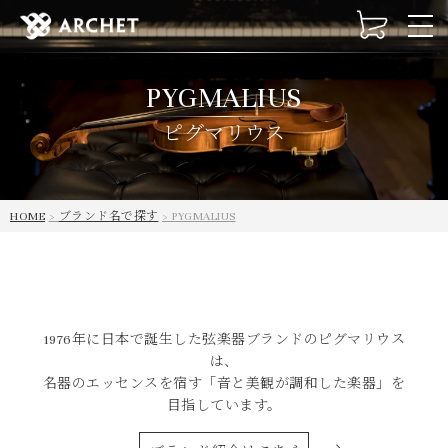
t
o
g
PYGMALIUS
g
l
ピグマリウス
e
n
a
v
HOME
ブランド名で探す
PYGMALIUS
i
g
a
t
i
o
1976年に日本で誕生した弦楽器ブランドのピグマリウス
n
は、
名器のエッセンスを宿す「音と美観が調和した楽器」を
目指しています。